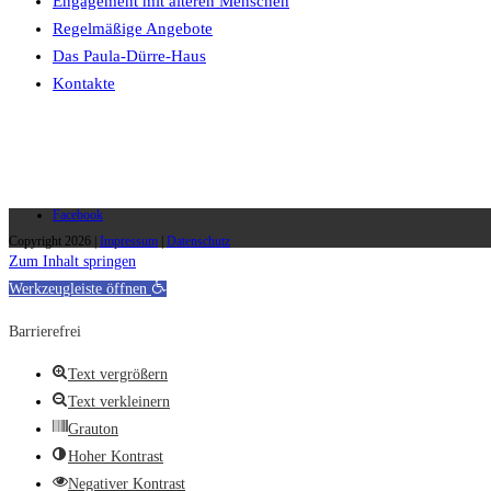
Engagement mit älteren Menschen
Regelmäßige Angebote
Das Paula-Dürre-Haus
Kontakte
Facebook
Copyright 2026 |
Impressum
|
Datenschutz
Zum Inhalt springen
Werkzeugleiste öffnen
Barrierefrei
Text vergrößern
Text verkleinern
Grauton
Hoher Kontrast
Negativer Kontrast