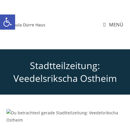
Zum
Inhalt
Werkzeugleiste öffnen
springen
MENÜ
Stadtteilzeitung:
Veedelsrikscha Ostheim