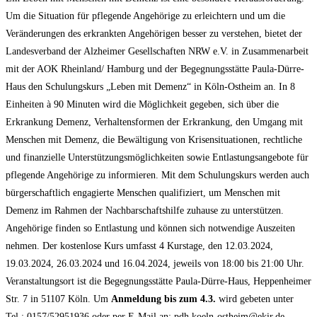
Um die Situation für pflegende Angehörige zu erleichtern und um die
Veränderungen des erkrankten Angehörigen besser zu verstehen, bietet der
Landesverband der Alzheimer Gesellschaften NRW e.V. in Zusammenarbeit
mit der AOK Rheinland/ Hamburg und der Begegnungsstätte Paula-Dürre-
Haus den Schulungskurs „Leben mit Demenz“ in Köln-Ostheim an. In 8
Einheiten à 90 Minuten wird die Möglichkeit gegeben, sich über die
Erkrankung Demenz, Verhaltensformen der Erkrankung, den Umgang mit
Menschen mit Demenz, die Bewältigung von Krisensituationen, rechtliche
und finanzielle Unterstützungsmöglichkeiten sowie Entlastungsangebote für
pflegende Angehörige zu informieren. Mit dem Schulungskurs werden auch
bürgerschaftlich engagierte Menschen qualifiziert, um Menschen mit
Demenz im Rahmen der Nachbarschaftshilfe zuhause zu unterstützen.
Angehörige finden so Entlastung und können sich notwendige Auszeiten
nehmen. Der kostenlose Kurs umfasst 4 Kurstage, den 12.03.2024,
19.03.2024, 26.03.2024 und 16.04.2024, jeweils von 18:00 bis 21:00 Uhr.
Veranstaltungsort ist die Begegnungsstätte Paula-Dürre-Haus, Heppenheimer
Str. 7 in 51107 Köln. Um
Anmeldung bis zum 4.3.
wird gebeten unter
Tel.: 0157/52951936 oder per E-Mail an: pdh.koeln-ostheim@ekir.de .