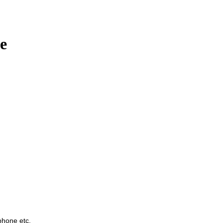
e
phone etc.